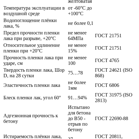
желтоватая
Температура эксплуатации в
от -60°С до
воздушной среде
+100°С
Водопоглощение плёнки
не более 0,1
лака, %
Предел прочности пленки
не менее
ГОСТ 21751
лака при разрыве, +20°С
64МПа
Относительное удлинение
не менее
ГОСТ 21751
пленки при +20°С
15%
Прочность пленки лака при
не менее
ГОСТ 4765
ударе, см
100
Твердость пленки лака, Шор
ГОСТ 24621 (ISO
75…78
D, на 28 сутки
868)
не более
Эластичность пленки лака
ГОСТ 6806
1мм
ГОСТ 31975 (ISO
Блеск пленки лак, угол 60°
91…94%
2813)
Испытано
для бетона
Адгезионная прочность к
до В50 -
ГОСТ 22690-88
бетону
отрыв по
бетону
Истираемость плёнки лака,
ГОСТ 20811,