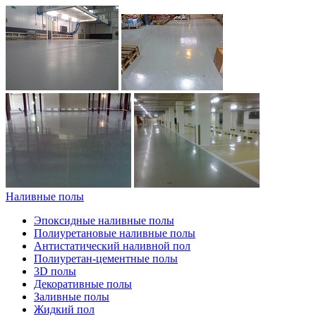
Наливные полы
Эпоксидные наливные полы
Полиуретановые наливные полы
Антистатический наливной пол
Полиуретан-цементные полы
3D полы
Декоративные полы
Заливные полы
Жидкий пол