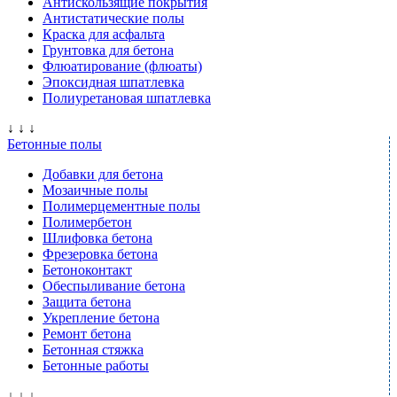
Антискользящие покрытия
Антистатические полы
Краска для асфальта
Грунтовка для бетона
Флюатирование (флюаты)
Эпоксидная шпатлевка
Полиуретановая шпатлевка
↓ ↓ ↓
Бетонные полы
Добавки для бетона
Мозаичные полы
Полимерцементные полы
Полимербетон
Шлифовка бетона
Фрезеровка бетона
Бетоноконтакт
Обеспыливание бетона
Защита бетона
Укрепление бетона
Ремонт бетона
Бетонная стяжка
Бетонные работы
↓ ↓ ↓