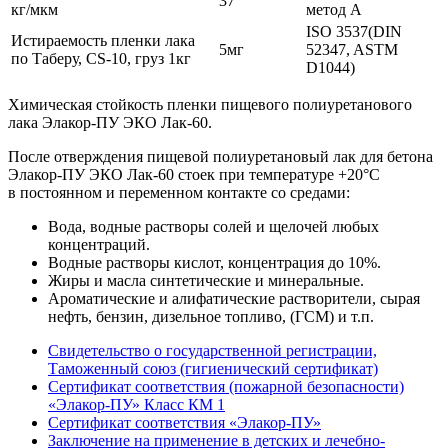
37
кг/мкм
метод А
ISO 3537(DIN
Истираемость пленки лака
5мг
52347, ASTM
по Таберу, CS-10, груз 1кг
D1044)
Химическая стойкость пленки пищевого полиуретанового
лака Элакор-ПУ ЭКО Лак-60.
После отверждения пищевой полиуретановый лак для бетона
Элакор-ПУ ЭКО Лак-60 стоек при температуре +20°С
в постоянном и переменном контакте со средами:
Вода, водные растворы солей и щелочей любых
концентраций.
Водные растворы кислот, концентрация до 10%.
Жиры и масла синтетические и минеральные.
Ароматические и алифатические растворители, сырая
нефть, бензин, дизельное топливо, (ГСМ) и т.п.
Свидетельство о государственной регистрации,
Таможенный союз (гигиенический сертификат)
Сертификат соответствия (пожарной безопасности)
«Элакор-ПУ» Класс КМ 1
Сертификат соответствия «Элакор-ПУ»
Заключение на применение в детских и лечебно-