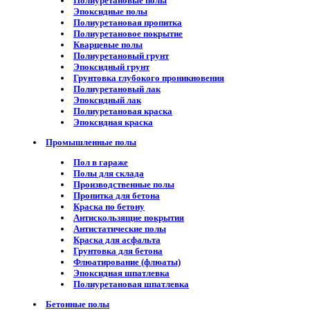
Полиуретановые полы
Эпоксидные полы
Полиуретановая пропитка
Полиуретановое покрытие
Кварцевые полы
Полиуретановый грунт
Эпоксидный грунт
Грунтовка глубокого проникновения
Полиуретановый лак
Эпоксидный лак
Полиуретановая краска
Эпоксидная краска
Промышленные полы
Пол в гараже
Полы для склада
Производственные полы
Пропитка для бетона
Краска по бетону
Антискользящие покрытия
Антистатические полы
Краска для асфальта
Грунтовка для бетона
Флюатирование (флюаты)
Эпоксидная шпатлевка
Полиуретановая шпатлевка
Бетонные полы