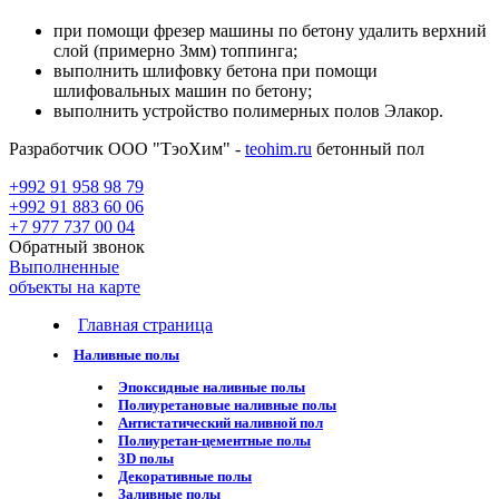
при помощи фрезер машины по бетону удалить верхний
слой (примерно 3мм) топпинга;
выполнить шлифовку бетона при помощи
шлифовальных машин по бетону;
выполнить устройство полимерных полов Элакор.
Разработчик ООО "ТэоХим" -
teohim.ru
бетонный пол
+992 91 958 98 79
+992 91 883 60 06
+7 977 737 00 04
Обратный звонок
Выполненные
объекты на карте
Главная страница
Наливные полы
Эпоксидные наливные полы
Полиуретановые наливные полы
Антистатический наливной пол
Полиуретан-цементные полы
3D полы
Декоративные полы
Заливные полы