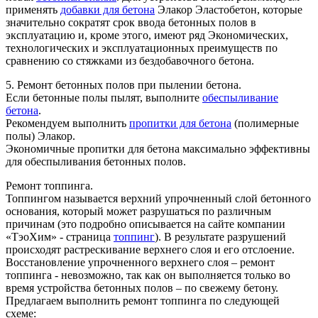
применять
добавки для бетона
Элакор Эластобетон, которые
значительно сократят срок ввода бетонных полов в
эксплуатацию и, кроме этого, имеют ряд Экономических,
технологических и эксплуатационных преимуществ по
сравнению со стяжками из бездобавочного бетона.
5. Ремонт бетонных полов при пылении бетона.
Если бетонные полы пылят, выполните
обеспыливание
бетона
.
Рекомендуем выполнить
пропитки для бетона
(полимерные
полы) Элакор.
Экономичные пропитки для бетона максимально эффективны
для обеспыливания бетонных полов.
Ремонт топпинга.
Топпингом называется верхний упрочненный слой бетонного
основания, который может разрушаться по различным
причинам (это подробно описывается на сайте компании
«ТэоХим» - страница
топпинг
). В результате разрушений
происходят растрескивание верхнего слоя и его отслоение.
Восстановление упрочненного верхнего слоя – ремонт
топпинга - невозможно, так как он выполняется только во
время устройства бетонных полов – по свежему бетону.
Предлагаем выполнить ремонт топпинга по следующей
схеме: