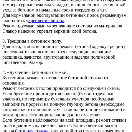
температурные режимы укладки, выполнен некачественный
уход за бетоном в начальные сроки твердения и т.п.
Для нормальной эксплуатации бетонных полов рекомендуем
выполнить
укрепление бетона
.
Рекомендуемые нами укрепляющие составы из материалов
Элакор надежно укрепят верхний слой бетона.
3. Трещины в бетонном полу.
Для того, чтобы выполнить ремонт бетона (заделку трещин)
последовательно выполняются следующие операции:
расшивка, зачистка, грунтование и заделка полимерной
шпатлевкой Элакор.
4. «Бухтение» бетонной стяжки.
Бухтением называют отслоение бетонной стяжки от
основания.
Ремонт бетонных полов проводится по следующей схеме.
Если бухтение происходит локально (бухтят отдельные
участки), по периметру бухтящих участков необходимо
выполнить прорезы на полную глубину бетона (необходимо
«посадить» отслоившийся участок на бетонное основание) и
затем произвести шприцевание данных участков.
Если бухтение наблюдается на всей площади, ремонт стяжки
пола в данном случае «не спасет». Единственный выход –
новая
бетонная стяжка
. Для устройства стяжек рекомендуем