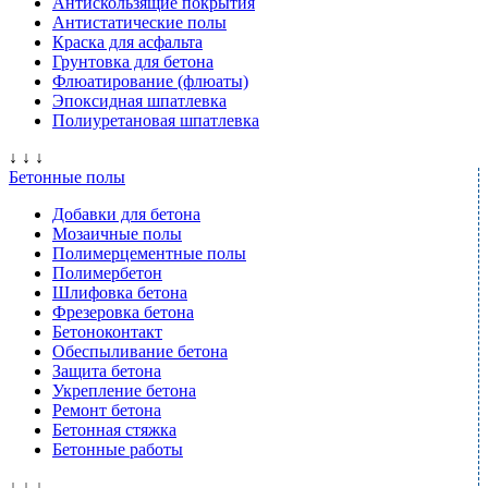
Антискользящие покрытия
Антистатические полы
Краска для асфальта
Грунтовка для бетона
Флюатирование (флюаты)
Эпоксидная шпатлевка
Полиуретановая шпатлевка
↓ ↓ ↓
Бетонные полы
Добавки для бетона
Мозаичные полы
Полимерцементные полы
Полимербетон
Шлифовка бетона
Фрезеровка бетона
Бетоноконтакт
Обеспыливание бетона
Защита бетона
Укрепление бетона
Ремонт бетона
Бетонная стяжка
Бетонные работы
↓ ↓ ↓