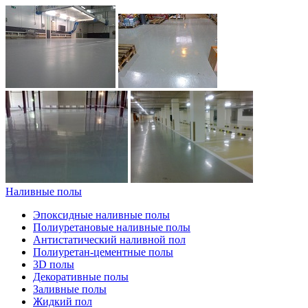
Наливные полы
Эпоксидные наливные полы
Полиуретановые наливные полы
Антистатический наливной пол
Полиуретан-цементные полы
3D полы
Декоративные полы
Заливные полы
Жидкий пол