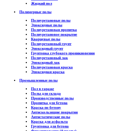
Жидкий пол
Полимерные полы
Полиуретановые полы
Эпоксидные полы
Полиуретановая пропитка
Полиуретановое покрытие
Кварцевые полы
Полиуретановый грунт
Эпоксидный грунт
Грунтовка глубокого проникновения
Полиуретановый лак
Эпоксидный лак
Полиуретановая краска
Эпоксидная краска
Промышленные полы
Пол в гараже
Полы для склада
Производственные полы
Пропитка для бетона
Краска по бетону
Антискользящие покрытия
Антистатические полы
Краска для асфальта
Грунтовка для бетона
Флюатирование (флюаты)