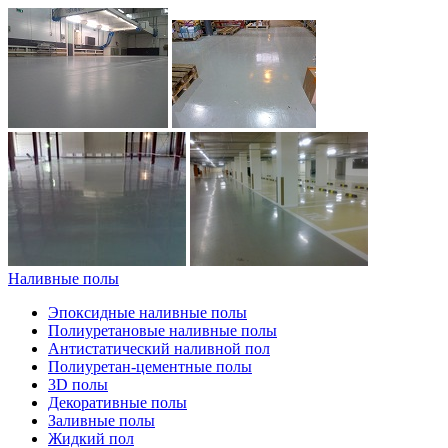
Наливные полы
Эпоксидные наливные полы
Полиуретановые наливные полы
Антистатический наливной пол
Полиуретан-цементные полы
3D полы
Декоративные полы
Заливные полы
Жидкий пол