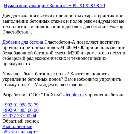
Нужна консультация?
Звоните: +992 91 958 98 79
Для достижения высоких прочностных характеристик при
выполнении бетонных стяжек и полов рекомендуем новые
технологии с использованием добавок для бетона «Элакор
Эластобетон».
Добавки для бетона
Эластобетон-А позволяют достигать
прочности бетонных полов М500-М700 при использовании
бездобавочной бетонной смеси М300 и кроме этого несут в
себе целый ряд экономических и технологических
преимуществ.
У вас «слабые» бетонные полы? Хотите выполнить
укрепление бетонных полов? Вам необходимо упрочнить
стяжку пола? – Мы ждем вашего звонка.
Разработчик ООО "ТэоХим" -
teohim.ru
упрочнение бетона
+992 91 958 98 79
+992 91 883 60 06
+7 977 737 00 04
Обратный звонок
Выполненные
объекты на карте