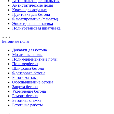
Антискользящие покрытия
Антистатические полы
Краска для асфальта
Грунтовка для бетона
Флюатирование (флюаты)
Эпоксидная шпатлевка
Полиуретановая шпатлевка
↓ ↓ ↓
Бетонные полы
Добавки для бетона
Мозаичные полы
Полимерцементные полы
Полимербетон
Шлифовка бетона
Фрезеровка бетона
Бетоноконтакт
Обеспыливание бетона
Защита бетона
Укрепление бетона
Ремонт бетона
Бетонная стяжка
Бетонные работы
↓ ↓ ↓