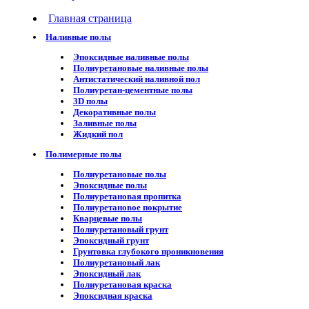
Главная страница
Наливные полы
Эпоксидные наливные полы
Полиуретановые наливные полы
Антистатический наливной пол
Полиуретан-цементные полы
3D полы
Декоративные полы
Заливные полы
Жидкий пол
Полимерные полы
Полиуретановые полы
Эпоксидные полы
Полиуретановая пропитка
Полиуретановое покрытие
Кварцевые полы
Полиуретановый грунт
Эпоксидный грунт
Грунтовка глубокого проникновения
Полиуретановый лак
Эпоксидный лак
Полиуретановая краска
Эпоксидная краска