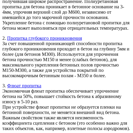
получившая широкое распространение. Полиуретановая
пропитка для бетона проникает в бетонное основание на 3-
4мм, упрочняя верхний слой до М600, независимо от
имевшейся до того марочной прочности основания.
Укрепление бетона с помощью полиуретановой пропитки для
бетона может выполняться при отрицательных температурах.
2.
Пропитка глубокого проникновения
За счет повышенной проникающей способности пропитка
глубокого проникновения проходит в бетон на глубину 5мм и
более (для бетонов М300). Используется для упрочнения
бетона прочностью М150 и менее (слабых бетонов), для
максимального укрепления бетонных полов прочностью
М150-М300, а также для устройства покрытий по
высокомарочным бетонным полам - М350 и более.
3.
Флюат пропитка
Экономичная флюат пропитка обеспечивает упрочнение
бетона на 50%, повышает стойкость бетона к абразивному
износу в 5-10 раз.
При устройстве флюат пропитки не образуется пленки на
бетонной поверхности, не меняется внешний вид бетона.
Важным свойством также является неизменность
коэффициента сцепления с бетоном (это особенно важно для
таких объектов, как, например, взлетные полосы аэродромов).