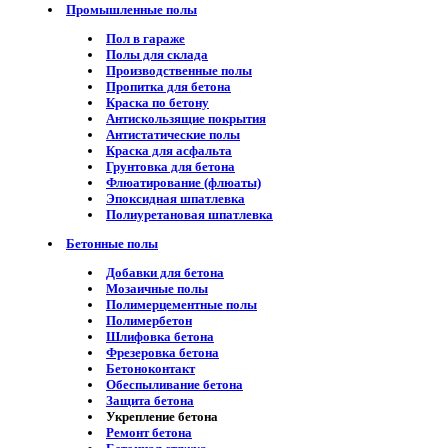
Промышленные полы
Пол в гараже
Полы для склада
Производственные полы
Пропитка для бетона
Краска по бетону
Антискользящие покрытия
Антистатические полы
Краска для асфальта
Грунтовка для бетона
Флюатирование (флюаты)
Эпоксидная шпатлевка
Полиуретановая шпатлевка
Бетонные полы
Добавки для бетона
Мозаичные полы
Полимерцементные полы
Полимербетон
Шлифовка бетона
Фрезеровка бетона
Бетоноконтакт
Обеспыливание бетона
Защита бетона
Укрепление бетона
Ремонт бетона