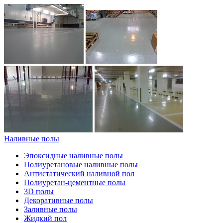
Наливные полы
Эпоксидные наливные полы
Полиуретановые наливные полы
Антистатический наливной пол
Полиуретан-цементные полы
3D полы
Декоративные полы
Заливные полы
Жидкий пол