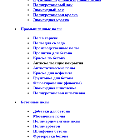
Полиуретановый лак
Эпоксидный лак
Полиуретановая краска
Эпоксидная краска
Промышленные полы
Пол в гараже
Полы для склада
Производственные полы
Пропитка для бетона
Краска по бетону
Антискользящие покрытия
Антистатические полы
Краска для асфальта
Грунтовка для бетона
Флюатирование (флюаты)
Эпоксидная шпатлевка
Полиуретановая шпатлевка
Бетонные полы
Добавки для бетона
Мозаичные полы
Полимерцементные полы
Полимербетон
Шлифовка бетона
Фрезеровка бетона