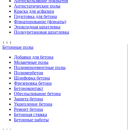
Антискользящие покрытия
Антистатические полы
Краска для асфальта
Грунтовка для бетона
Флюатирование (флюаты)
Эпоксидная шпатлевка
Полиуретановая шпатлевка
↓ ↓ ↓
Бетонные полы
Добавки для бетона
Мозаичные полы
Полимерцементные полы
Полимербетон
Шлифовка бетона
Фрезеровка бетона
Бетоноконтакт
Обеспыливание бетона
Защита бетона
Укрепление бетона
Ремонт бетона
Бетонная стяжка
Бетонные работы
↓ ↓ ↓