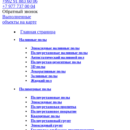
+992 91 883 60 06
+7 977 737 00 04
Обратный звонок
Выполненные
объекты на карте
Главная страница
Наливные полы
Эпоксидные наливные полы
Полиуретановые наливные полы
Антистатический наливной пол
Полиуретан-цементные полы
3D полы
Декоративные полы
Заливные полы
Жидкий пол
Полимерные полы
Полиуретановые полы
Эпоксидные полы
Полиуретановая пропитка
Полиуретановое покрытие
Кварцевые полы
Полиуретановый грунт
Эпоксидный грунт
Грунтовка глубокого проникновения