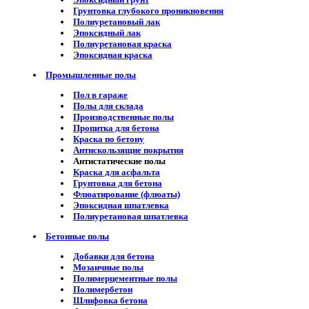
Грунтовка глубокого проникновения
Полиуретановый лак
Эпоксидный лак
Полиуретановая краска
Эпоксидная краска
Промышленные полы
Пол в гараже
Полы для склада
Производственные полы
Пропитка для бетона
Краска по бетону
Антискользящие покрытия
Антистатические полы
Краска для асфальта
Грунтовка для бетона
Флюатирование (флюаты)
Эпоксидная шпатлевка
Полиуретановая шпатлевка
Бетонные полы
Добавки для бетона
Мозаичные полы
Полимерцементные полы
Полимербетон
Шлифовка бетона