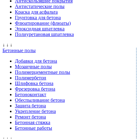
Антискользящие покрытия
Антистатические полы
Краска для асфальта
Грунтовка для бетона
Флюатирование (флюаты)
Эпоксидная шпатлевка
Полиуретановая шпатлевка
↓ ↓ ↓
Бетонные полы
Добавки для бетона
Мозаичные полы
Полимерцементные полы
Полимербетон
Шлифовка бетона
Фрезеровка бетона
Бетоноконтакт
Обеспыливание бетона
Защита бетона
Укрепление бетона
Ремонт бетона
Бетонная стяжка
Бетонные работы
↓ ↓ ↓