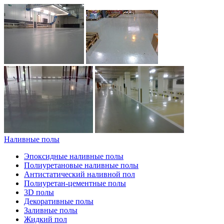
Наливные полы
Эпоксидные наливные полы
Полиуретановые наливные полы
Антистатический наливной пол
Полиуретан-цементные полы
3D полы
Декоративные полы
Заливные полы
Жидкий пол