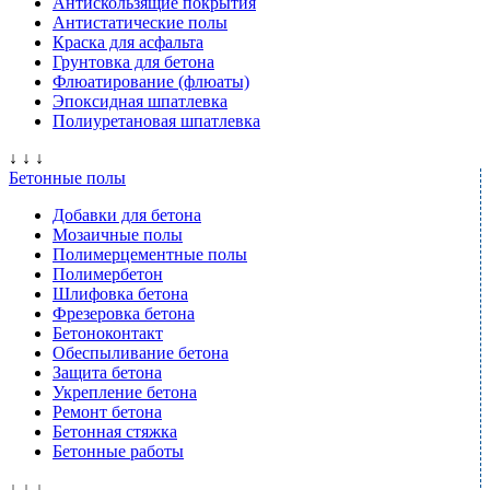
Антискользящие покрытия
Антистатические полы
Краска для асфальта
Грунтовка для бетона
Флюатирование (флюаты)
Эпоксидная шпатлевка
Полиуретановая шпатлевка
↓ ↓ ↓
Бетонные полы
Добавки для бетона
Мозаичные полы
Полимерцементные полы
Полимербетон
Шлифовка бетона
Фрезеровка бетона
Бетоноконтакт
Обеспыливание бетона
Защита бетона
Укрепление бетона
Ремонт бетона
Бетонная стяжка
Бетонные работы
↓ ↓ ↓