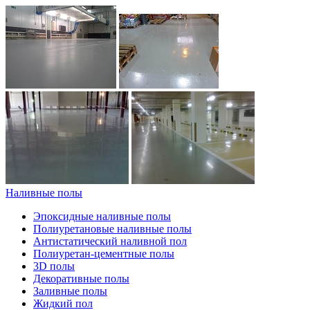
Наливные полы
Эпоксидные наливные полы
Полиуретановые наливные полы
Антистатический наливной пол
Полиуретан-цементные полы
3D полы
Декоративные полы
Заливные полы
Жидкий пол