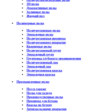
3D полы
Декоративные полы
Заливные полы
Жидкий пол
Полимерные полы
Полиуретановые полы
Эпоксидные полы
Полиуретановая пропитка
Полиуретановое покрытие
Кварцевые полы
Полиуретановый грунт
Эпоксидный грунт
Грунтовка глубокого проникновения
Полиуретановый лак
Эпоксидный лак
Полиуретановая краска
Эпоксидная краска
Промышленные полы
Пол в гараже
Полы для склада
Производственные полы
Пропитка для бетона
Краска по бетону
Антискользящие покрытия