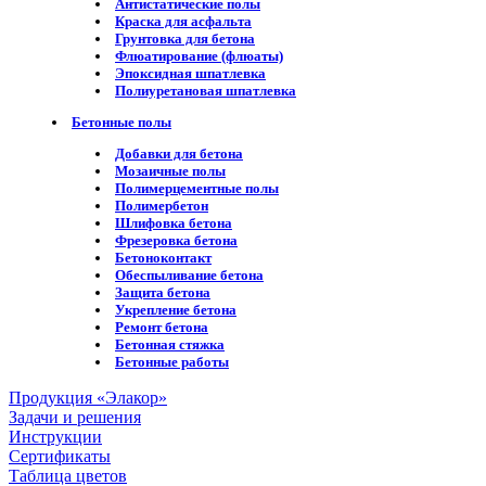
Антистатические полы
Краска для асфальта
Грунтовка для бетона
Флюатирование (флюаты)
Эпоксидная шпатлевка
Полиуретановая шпатлевка
Бетонные полы
Добавки для бетона
Мозаичные полы
Полимерцементные полы
Полимербетон
Шлифовка бетона
Фрезеровка бетона
Бетоноконтакт
Обеспыливание бетона
Защита бетона
Укрепление бетона
Ремонт бетона
Бетонная стяжка
Бетонные работы
Продукция «Элакор»
Задачи и решения
Инструкции
Сертификаты
Таблица цветов