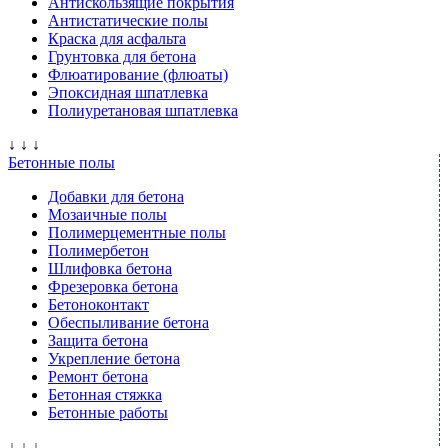
Антискользящие покрытия
Антистатические полы
Краска для асфальта
Грунтовка для бетона
Флюатирование (флюаты)
Эпоксидная шпатлевка
Полиуретановая шпатлевка
↓ ↓ ↓
Бетонные полы
Добавки для бетона
Мозаичные полы
Полимерцементные полы
Полимербетон
Шлифовка бетона
Фрезеровка бетона
Бетоноконтакт
Обеспыливание бетона
Защита бетона
Укрепление бетона
Ремонт бетона
Бетонная стяжка
Бетонные работы
↓ ↓ ↓