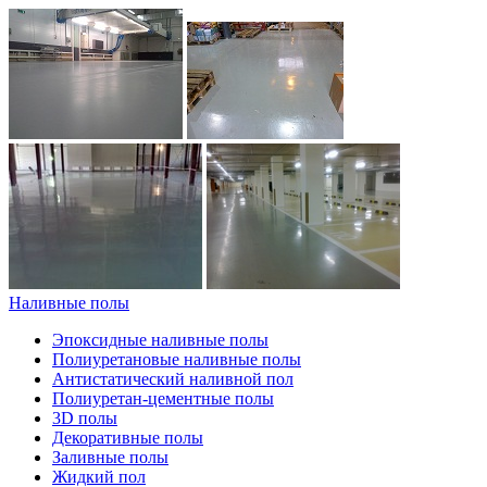
Наливные полы
Эпоксидные наливные полы
Полиуретановые наливные полы
Антистатический наливной пол
Полиуретан-цементные полы
3D полы
Декоративные полы
Заливные полы
Жидкий пол