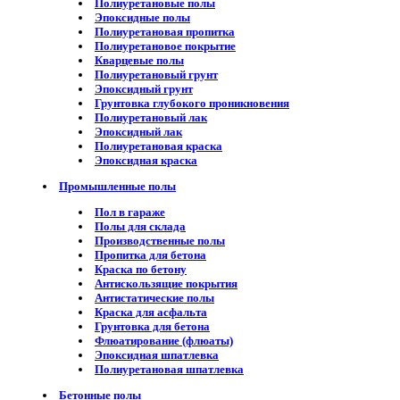
Полиуретановые полы
Эпоксидные полы
Полиуретановая пропитка
Полиуретановое покрытие
Кварцевые полы
Полиуретановый грунт
Эпоксидный грунт
Грунтовка глубокого проникновения
Полиуретановый лак
Эпоксидный лак
Полиуретановая краска
Эпоксидная краска
Промышленные полы
Пол в гараже
Полы для склада
Производственные полы
Пропитка для бетона
Краска по бетону
Антискользящие покрытия
Антистатические полы
Краска для асфальта
Грунтовка для бетона
Флюатирование (флюаты)
Эпоксидная шпатлевка
Полиуретановая шпатлевка
Бетонные полы