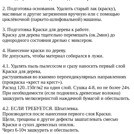
2. Подготовка основания
. Удалить старый лак (краску),
масляные и другие загрязнения вручную или с помощью
циклёвочной (паркето-шлифовальной) машины.
3. Подготовка Краски для дерева к работе.
Краску для дерева тщательно перемешать (ок.2мин) до
однородного состояния дрелью с миксером.
4. Нанесение краски по дереву.
Не допускать, чтобы материал собирался в лужи.
4.1. Удалять пыль пылесосом и сразу наносить первый слой
Краски для дерева,
растушевывая во взаимно перпендикулярных направлениях
(прокраска «крест на крест»).
Расход 120..150г/м2 на один слой. Сушка 4-8, но не более 24ч.
При необходимости (если поднялись древесные волокна)
зашкурить мелкозернистой наждачной бумагой и обеспылить.
4.2. ЕСЛИ ТРЕБУЕТСЯ.
Шпатлевка.
Производится после нанесения первого слоя Краски.
Щели, трещины и другие дефекты зашпатлевать смесью
Краски и сухих древесных опилок.
Через 6-10ч зашкурить и обеспылить.