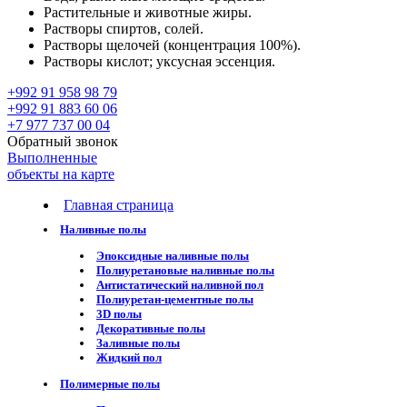
Растительные и животные жиры.
Растворы спиртов, солей.
Растворы щелочей (концентрация 100%).
Растворы кислот; уксусная эссенция.
+992 91 958 98 79
+992 91 883 60 06
+7 977 737 00 04
Обратный звонок
Выполненные
объекты на карте
Главная страница
Наливные полы
Эпоксидные наливные полы
Полиуретановые наливные полы
Антистатический наливной пол
Полиуретан-цементные полы
3D полы
Декоративные полы
Заливные полы
Жидкий пол
Полимерные полы