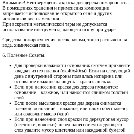
Внимание! Неотвержденная краска для дерева пожароопасна.
В помещениях хранения и применения композиции
запрещается использование открытого огня и других
источников воспламенения.
При вскрытии металлической тары не допускается
использование инструмента, дающего искру при ударе.
Средства пожаротушения:
песок, кошма, тонко распыленная
вода, химическая пена.
6. Полезные Советы.
Для проверки влажности основания: скотчем приклейте
квадрат из п/э пленки (ок.40х40см). Если на следующий
день с внутренней стороны появилась испарина или
основание влажное на ощупь – красить нельзя.
Если при нанесении краска для дерева пузырится:
основание – влажное, или наносится слишком толстый
слой.
Если после высыхания краска для дерева снимается
пленкой: основание – влажное, или плохо обеспылено,
или содержит масло (жир).
Если при нанесении слоя краски по деревупопал мусор
(песчинки, волоски): перед нанесением следующего
слоя удалите мусор шпателем или наждачной бумагой