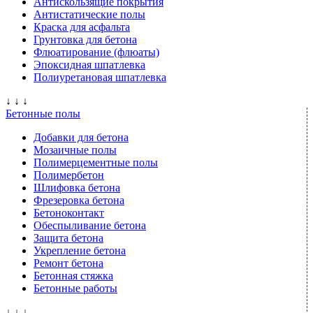
Антискользящие покрытия
Антистатические полы
Краска для асфальта
Грунтовка для бетона
Флюатирование (флюаты)
Эпоксидная шпатлевка
Полиуретановая шпатлевка
↓ ↓ ↓
Бетонные полы
Добавки для бетона
Мозаичные полы
Полимерцементные полы
Полимербетон
Шлифовка бетона
Фрезеровка бетона
Бетоноконтакт
Обеспыливание бетона
Защита бетона
Укрепление бетона
Ремонт бетона
Бетонная стяжка
Бетонные работы
↓ ↓ ↓