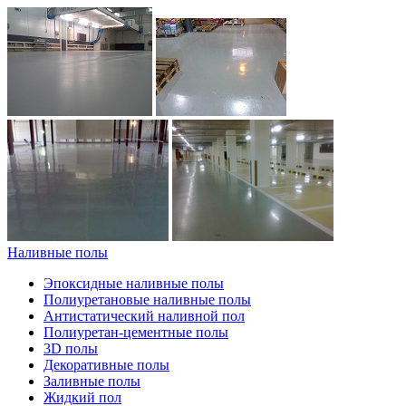
Наливные полы
Эпоксидные наливные полы
Полиуретановые наливные полы
Антистатический наливной пол
Полиуретан-цементные полы
3D полы
Декоративные полы
Заливные полы
Жидкий пол