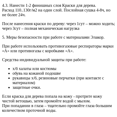
4.3. Нанести 1-2 финишных слоя Краски для дерева.
Расход 110..130г/м2 на один слой. Послойная сушка 4-8ч, но
не более 24ч.
После нанесения краски по дереву
: через 1сут – можно ходить;
через 3сут – полная механическая нагрузка
5. Меры безопасности при работе с материалами Элакор.
При работе использовать противогазовые респираторы марки
«А» или противогазы с коробками «А».
Средства индивидуальной защиты при работе:
х/б халаты или костюмы
обувь на кожаной подошве
рукавицы х/б, резиновые перчатки (при контакте с
материалом)
защитные очки.
Если краска для дерева попала на кожу - протрите кожу
чистой ветошью, затем промойте водой с мылом.
При попадании в глаза – тщательно промойте глаза большим
количеством проточной воды.