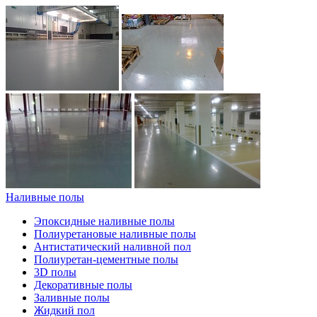
Наливные полы
Эпоксидные наливные полы
Полиуретановые наливные полы
Антистатический наливной пол
Полиуретан-цементные полы
3D полы
Декоративные полы
Заливные полы
Жидкий пол