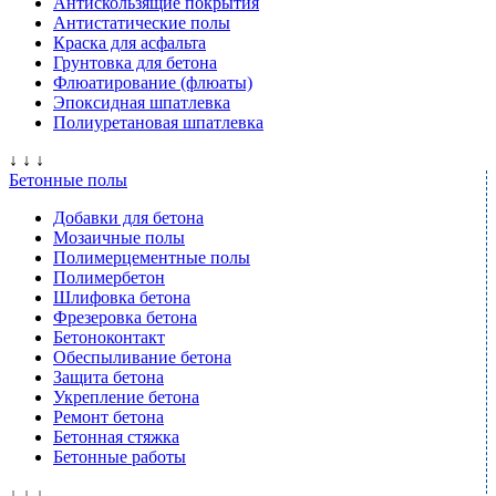
Антискользящие покрытия
Антистатические полы
Краска для асфальта
Грунтовка для бетона
Флюатирование (флюаты)
Эпоксидная шпатлевка
Полиуретановая шпатлевка
↓ ↓ ↓
Бетонные полы
Добавки для бетона
Мозаичные полы
Полимерцементные полы
Полимербетон
Шлифовка бетона
Фрезеровка бетона
Бетоноконтакт
Обеспыливание бетона
Защита бетона
Укрепление бетона
Ремонт бетона
Бетонная стяжка
Бетонные работы
↓ ↓ ↓