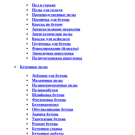
Пол в гараже
Полы для склада
Производственные полы
Пропитка для бетона
Краска по бетону
Антискользящие покрытия
Антистатические полы
Краска для асфальта
Грунтовка для бетона
Флюатирование (флюаты)
Эпоксидная шпатлевка
Полиуретановая шпатлевка
Бетонные полы
Добавки для бетона
Мозаичные полы
Полимерцементные полы
Полимербетон
Шлифовка бетона
Фрезеровка бетона
Бетоноконтакт
Обеспыливание бетона
Защита бетона
Укрепление бетона
Ремонт бетона
Бетонная стяжка
Бетонные работы