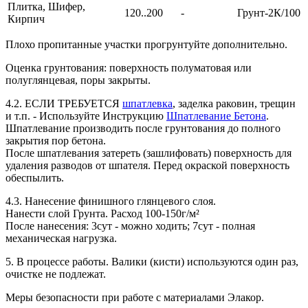
Плитка, Шифер,
120..200
-
Грунт-2К/100
Кирпич
Плохо пропитанные участки прогрунтуйте дополнительно.
Оценка грунтования:
поверхность полуматовая или
полуглянцевая, поры закрыты.
4.2. ЕСЛИ ТРЕБУЕТСЯ
шпатлевка
, заделка раковин, трещин
и т.п. - Используйте Инструкцию
Шпатлевание Бетона
.
Шпатлевание производить после грунтования до полного
закрытия пор бетона.
После шпатлевания затереть (зашлифовать) поверхность для
удаления разводов от шпателя. Перед окраской поверхность
обеспылить.
4.3. Нанесение финишного глянцевого слоя.
Нанести слой Грунта. Расход 100-150г/м²
После нанесения: 3сут - можно ходить; 7сут - полная
механическая нагрузка.
5. В процессе работы.
Валики (кисти) используются один раз,
очистке не подлежат.
Меры безопасности при работе с материалами Элакор.