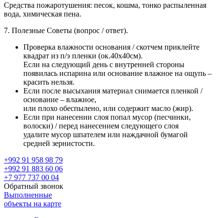
Средства пожаротушения:
песок, кошма, тонко распыленная
вода, химическая пена.
7. Полезные Советы (вопрос / ответ).
Проверка влажности основания / скотчем приклейте
квадрат из п/э пленки (ок.40х40см).
Если на следующий день с внутренней стороны
появилась испарина или основание влажное на ощупь –
красить нельзя.
Если после высыхания материал снимается пленкой /
основание – влажное,
или плохо обеспылено, или содержит масло (жир).
Если при нанесении слоя попал мусор (песчинки,
волоски) / перед нанесением следующего слоя
удалите мусор шпателем или наждачной бумагой
средней зернистости.
+992 91 958 98 79
+992 91 883 60 06
+7 977 737 00 04
Обратный звонок
Выполненные
объекты на карте