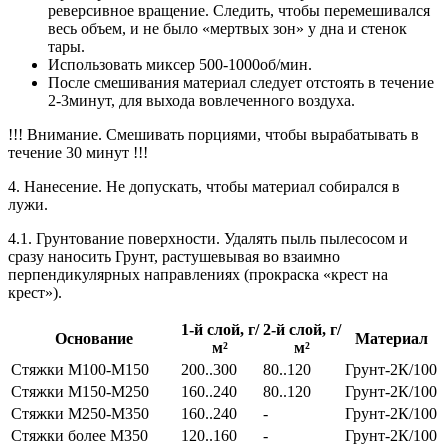
реверсивное вращение. Следить, чтобы перемешивался
весь объем, и не было «мертвых зон» у дна и стенок
тары.
Использовать миксер 500-1000об/мин.
После смешивания материал следует отстоять в течение
2-3минут, для выхода вовлеченного воздуха.
!!! Внимание. Смешивать порциями, чтобы вырабатывать в
течение 30 минут !!!
4. Нанесение.
Не допускать, чтобы материал собирался в
лужи.
4.1. Грунтование поверхности.
Удалять пыль пылесосом и
сразу наносить Грунт, растушевывая во взаимно
перпендикулярных направлениях (прокраска «крест на
крест»).
1-й слой, г/
2-й слой, г/
Основание
Материал
м²
м²
Стяжки М100-М150
200..300
80..120
Грунт-2К/100
Стяжки М150-М250
160..240
80..120
Грунт-2К/100
Стяжки М250-М350
160..240
-
Грунт-2К/100
Стяжки более М350
120..160
-
Грунт-2К/100