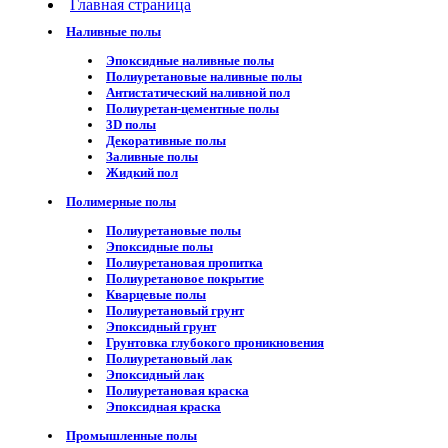
Главная страница
Наливные полы
Эпоксидные наливные полы
Полиуретановые наливные полы
Антистатический наливной пол
Полиуретан-цементные полы
3D полы
Декоративные полы
Заливные полы
Жидкий пол
Полимерные полы
Полиуретановые полы
Эпоксидные полы
Полиуретановая пропитка
Полиуретановое покрытие
Кварцевые полы
Полиуретановый грунт
Эпоксидный грунт
Грунтовка глубокого проникновения
Полиуретановый лак
Эпоксидный лак
Полиуретановая краска
Эпоксидная краска
Промышленные полы