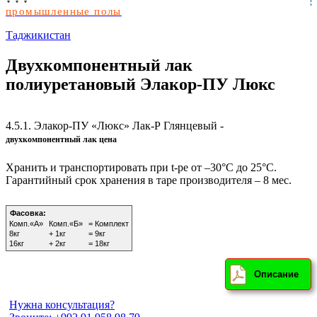
промышленные полы
Таджикистан
Двухкомпонентный лак
полиуретановый Элакор-ПУ Люкс
4.5.1.
Элакор-ПУ «Люкс» Лак-Р Глянцевый -
двухкомпонентный лак цена
Хранить и транспортировать при t-ре от –30°С до 25°С.
Гарантийный срок хранения в таре производителя – 8 мес.
Фасовка:
Комп.«А»
Комп.«Б»
=
Комплект
8кг
+ 1кг
=
9кг
16кг
+ 2кг
=
18кг
Описание
Нужна консультация?