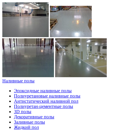
Наливные полы
Эпоксидные наливные полы
Полиуретановые наливные полы
Антистатический наливной пол
Полиуретан-цементные полы
3D полы
Декоративные полы
Заливные полы
Жидкий пол