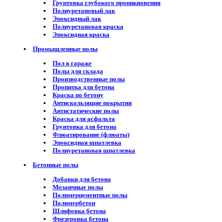
Грунтовка глубокого проникновения
Полиуретановый лак
Эпоксидный лак
Полиуретановая краска
Эпоксидная краска
Промышленные полы
Пол в гараже
Полы для склада
Производственные полы
Пропитка для бетона
Краска по бетону
Антискользящие покрытия
Антистатические полы
Краска для асфальта
Грунтовка для бетона
Флюатирование (флюаты)
Эпоксидная шпатлевка
Полиуретановая шпатлевка
Бетонные полы
Добавки для бетона
Мозаичные полы
Полимерцементные полы
Полимербетон
Шлифовка бетона
Фрезеровка бетона