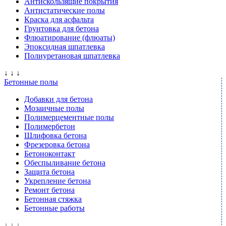
Антискользящие покрытия
Антистатические полы
Краска для асфальта
Грунтовка для бетона
Флюатирование (флюаты)
Эпоксидная шпатлевка
Полиуретановая шпатлевка
↓ ↓ ↓
Бетонные полы
Добавки для бетона
Мозаичные полы
Полимерцементные полы
Полимербетон
Шлифовка бетона
Фрезеровка бетона
Бетоноконтакт
Обеспыливание бетона
Защита бетона
Укрепление бетона
Ремонт бетона
Бетонная стяжка
Бетонные работы
↓ ↓ ↓