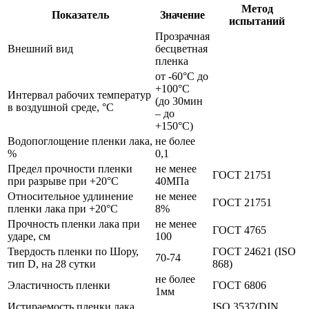
Метод
Показатель
Значение
испытаний
Прозрачная
Внешний вид
бесцветная
пленка
от -60°С до
+100°С
Интервал рабочих температур
(до 30мин
в воздушной среде, °С
– до
+150°С)
Водопоглощение пленки лака,
не более
%
0,1
Предел прочности пленки
не менее
ГОСТ 21751
при разрыве при +20°С
40МПа
Относительное удлинение
не менее
ГОСТ 21751
пленки лака при +20°С
8%
Прочность пленки лака при
не менее
ГОСТ 4765
ударе, см
100
Твердость пленки по Шору,
ГОСТ 24621 (ISO
70-74
тип D, на 28 сутки
868)
не более
Эластичность пленки
ГОСТ 6806
1мм
Истираемость пленки лака,
ISO 3537(DIN