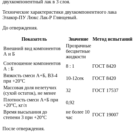
двухкомпонентный лак в 3 слоя.
Технические характеристики двухкомпонентного лака
Элакор-ПУ Люкс Лак-Р Глянцевый.
До отверждения.
Показатель
Значение
Метод испытаний
Прозрачные
Внешний вид компонентов
бесцветные
А и Б
жидкости
Соотношение компонентов
8 : 1
ГОСТ 8420
А : Б
Вязкость смеси А+Б, ВЗ-4
10-12сек
ГОСТ 8420
при +20°С
Массовая доля нелетучих
32
ГОСТ 17537
(сухой остаток), не менее
Плотность смеси А+Б при
0,92
+20°С, кг/л
Время высыхания до
не более 10
ГОСТ 19007
степени 3 при +20°С
час
После отверждения.