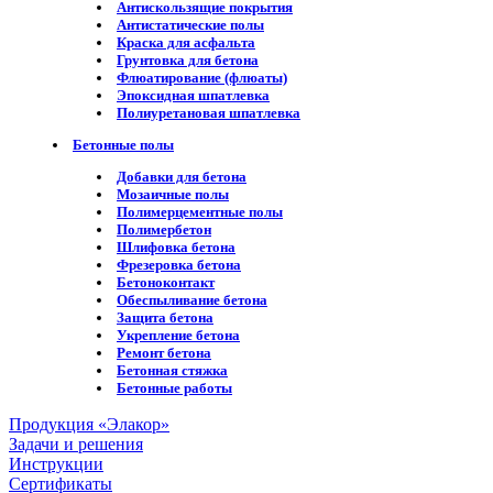
Антискользящие покрытия
Антистатические полы
Краска для асфальта
Грунтовка для бетона
Флюатирование (флюаты)
Эпоксидная шпатлевка
Полиуретановая шпатлевка
Бетонные полы
Добавки для бетона
Мозаичные полы
Полимерцементные полы
Полимербетон
Шлифовка бетона
Фрезеровка бетона
Бетоноконтакт
Обеспыливание бетона
Защита бетона
Укрепление бетона
Ремонт бетона
Бетонная стяжка
Бетонные работы
Продукция «Элакор»
Задачи и решения
Инструкции
Сертификаты