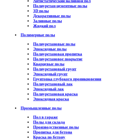
Антистатический наливной пол
Полиуретан-цементные полы
3D полы
Декоративные полы
Заливные полы
Жидкий пол
Полимерные полы
Полиуретановые полы
Эпоксидные полы
Полиуретановая пропитка
Полиуретановое покрытие
Кварцевые полы
Полиуретановый грунт
Эпоксидный грунт
Грунтовка глубокого проникновения
Полиуретановый лак
Эпоксидный лак
Полиуретановая краска
Эпоксидная краска
Промышленные полы
Пол в гараже
Полы для склада
Производственные полы
Пропитка для бетона
Краска по бетону