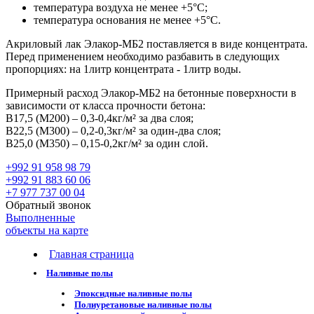
температура воздуха не менее +5°С;
температура основания не менее +5°С.
Акриловый лак Элакор-МБ2 поставляется в виде концентрата.
Перед применением необходимо разбавить в следующих
пропорциях: на 1литр концентрата - 1литр воды.
Примерный расход
Элакор-МБ2 на бетонные поверхности в
зависимости от класса прочности бетона:
B17,5 (М200) – 0,3-0,4кг/м² за два слоя;
B22,5 (М300) – 0,2-0,3кг/м² за один-два слоя;
B25,0 (М350) – 0,15-0,2кг/м² за один слой.
+992 91 958 98 79
+992 91 883 60 06
+7 977 737 00 04
Обратный звонок
Выполненные
объекты на карте
Главная страница
Наливные полы
Эпоксидные наливные полы
Полиуретановые наливные полы