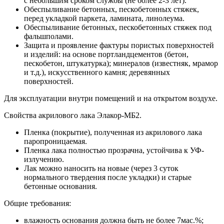
с небольшим сроком службы (не более 2-3 лет).
Обеспыливание бетонных, пескобетонных стяжек,
перед укладкой паркета, ламината, линолеума.
Обеспыливание бетонных, пескобетонных стяжек под
фальшполами.
Защита и проявление фактуры пористых поверхностей
и изделий: на основе портландцементов (бетон,
пескобетон, штукатурка); минералов (известняк, мрамор
и т.д.), искусственного камня; деревянных
поверхностей.
Для эксплуатации
внутри помещений и на открытом воздухе.
Свойства акрилового лака Элакор-МБ2.
Пленка (покрытие), полученная из акрилового лака
паропроницаемая.
Пленка лака полностью прозрачна, устойчива к УФ-
излучению.
Лак можно наносить на новые (через 3 суток
нормального твердения после укладки) и старые
бетонные основания.
Общие требования:
влажность основания должна быть не более 7мас.%;