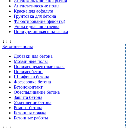
Антискользящие покрытия
Антистатические полы
Краска для асфальта
Грунтовка для бетона
Флюатирование (флюаты)
Эпоксидная шпатлевка
Полиуретановая шпатлевка
↓ ↓ ↓
Бетонные полы
Добавки для бетона
Мозаичные полы
Полимерцементные полы
Полимербетон
Шлифовка бетона
Фрезеровка бетона
Бетоноконтакт
Обеспыливание бетона
Защита бетона
Укрепление бетона
Ремонт бетона
Бетонная стяжка
Бетонные работы
↓ ↓ ↓