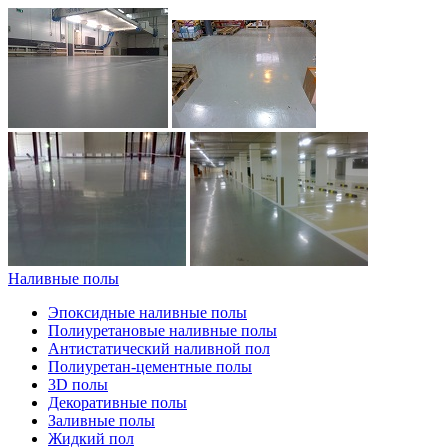
Наливные полы
Эпоксидные наливные полы
Полиуретановые наливные полы
Антистатический наливной пол
Полиуретан-цементные полы
3D полы
Декоративные полы
Заливные полы
Жидкий пол