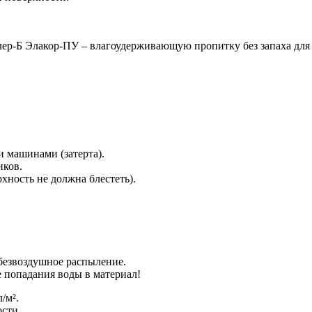
лер-Б Элакор-ПУ – влагоудерживающую пропитку без запаха для 
и машинами (затерта).
иков.
хность не должна блестеть).
; безвоздушное распыление.
е попадания воды в материал!
/м².
сти.