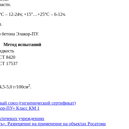
расти.
С – 12-24ч; +15°…+25°С – 6-12ч.
п.
я бетона Элакор-ПУ.
Метод испытаний
идкость
СТ 8420
СТ 17537
2
,5-5,0 г/100см
.
ный союз (гигиенический сертификат)
кор-ПУ» Класс КМ 1
актичеких учреждениях
». Разрешение на применение на объектах Росатома