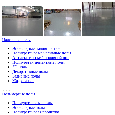
Наливные полы
Эпоксидные наливные полы
Полиуретановые наливные полы
Антистатический наливной пол
Полиуретан-цементные полы
3D полы
Декоративные полы
Заливные полы
Жидкий пол
↓ ↓ ↓
Полимерные полы
Полиуретановые полы
Эпоксидные полы
Полиуретановая пропитка