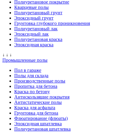
Полиуретановое покрытие
Кварцевые полы
Полиуретановый грунт
Эпоксидный грунт
Грунтовка глубокого проникновения
Полиуретановый лак
Эпоксидный лак
Полиуретановая краска
Эпоксидная краска
↓ ↓ ↓
Промышленные полы
Пол в гараже
Полы для склада
Производственные полы
Пропитка для бетона
Краска по бетону
Антискользящие покрытия
Антистатические полы
Краска для асфальта
Грунтовка для бетона
Флюатирование (флюаты)
Эпоксидная шпатлевка
Полиуретановая шпатлевка