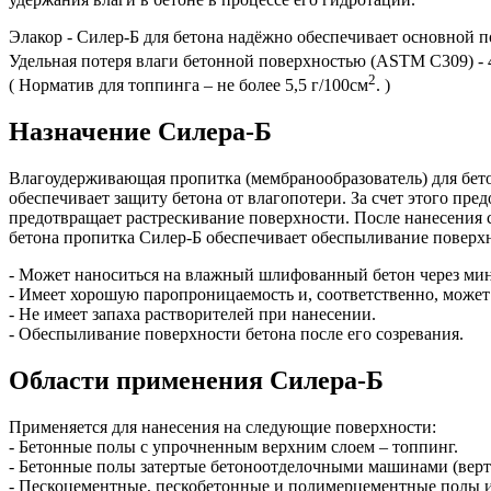
Элакор - Силер-Б для бетона надёжно обеспечивает основной п
Удельная потеря влаги бетонной поверхностью (ASTM C309) - 4
2
( Норматив для топпинга – не более 5,5 г/100см
. )
Назначение Силера-Б
Влагоудерживающая пропитка (мембранообразователь) для бето
обеспечивает защиту бетона от влагопотери. За счет этого пре
предотвращает растрескивание поверхности. После нанесения с
бетона пропитка Силер-Б обеспечивает обеспыливание поверхн
- Может наноситься на влажный шлифованный бетон через мини
- Имеет хорошую паропроницаемость и, соответственно, может
- Не имеет запаха растворителей при нанесении.
- Обеспыливание поверхности бетона после его созревания.
Области применения Силера-Б
Применяется для нанесения на следующие поверхности:
- Бетонные полы с упрочненным верхним слоем – топпинг.
- Бетонные полы затертые бетоноотделочными машинами (верт
- Пескоцементные, пескобетонные и полимерцементные полы и