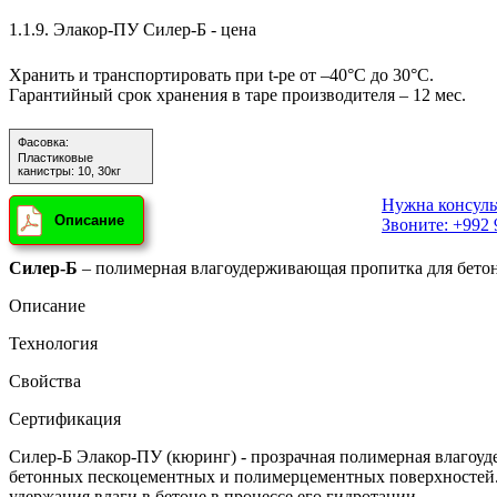
1.1.9.
Элакор-ПУ Силер-Б - цена
Хранить и транспортировать при t-ре от –40°С до 30°С.
Гарантийный срок хранения в таре производителя – 12 мес.
Фасовка:
Пластиковые
канистры:
10, 30кг
Нужна консуль
Описание
Звоните: +992 
Силер-Б
– полимерная влагоудерживающая пропитка для бетона
Описание
Технология
Свойства
Сертификация
Силер-Б
Элакор-ПУ (кюринг) - прозрачная полимерная влаго
бетонных пескоцементных и полимерцементных поверхностей. 
удержания влаги в бетоне в процессе его гидротации.