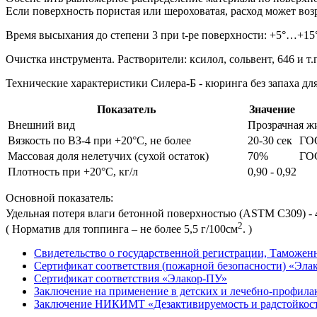
Если поверхность пористая или шероховатая, расход может воз
Время высыхания до степени 3 при t-ре поверхности: +5°…+15°
Очистка инструмента
. Растворители: ксилол, сольвент, 646 и т.
Технические характеристики Силера-Б - кюринга без запаха дл
Показатель
Значение
Внешний вид
Прозрачная ж
Вязкость по ВЗ-4 при +20°С, не более
20-30 сек
ГО
Массовая доля нелетучих (сухой остаток)
70%
ГО
Плотность при +20°С, кг/л
0,90 - 0,92
Основной показатель:
Удельная потеря влаги бетонной поверхностью (ASTM C309) - 4
2
( Норматив для топпинга – не более 5,5 г/100см
. )
Свидетельство о государственной регистрации, Таможен
Сертификат соответствия (пожарной безопасности) «Эла
Сертификат соответствия «Элакор-ПУ»
Заключение на применение в детских и лечебно-профил
Заключение НИКИМТ «Дезактивируемость и радстойкость