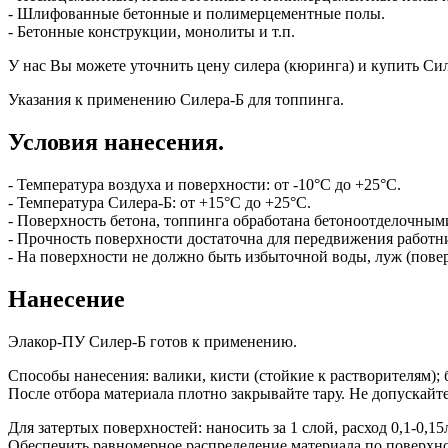
- Шлифованные бетонные и полимерцементные полы.
- Бетонные конструкции, монолиты и т.п.
У нас Вы можете уточнить цену силера (кюринга) и купить Си
Указания к применению Силера-Б для топпинга.
Условия нанесения.
- Температура воздуха и поверхности: от -10°С до +25°C.
- Температура Силера-Б: от +15°С до +25°С.
- Поверхность бетона, топпинга обработана бетоноотделочным
- Прочность поверхности достаточна для передвижения работн
- На поверхности не должно быть избыточной воды, луж (повер
Нанесение
Элакор-ПУ Силер-Б готов к применению.
Способы нанесения
: валики, кисти (стойкие к растворителям)
После отбора материала плотно закрывайте тару. Не допускайт
Для затертых поверхностей: наносить за 1 слой, расход 0,1-0,15л
Обеспечить равномерное распределение материала по поверхно