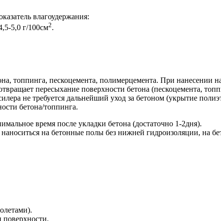
оказатель влагоудержания:
2
,5-5,0 г/100см
.
на, топпинга, пескоцемента, полимерцемента. При нанесении на
дотвращает пересыхание поверхности бетона (пескоцемента, топпи
илера не требуется дальнейший уход за бетоном (укрытие полиэ
ости бетона/топпинга.
мальное время после укладки бетона (достаточно 1-2дня).
 наноситься на бетонные полы без нижней гидроизоляции, на бет
олетами).
 поверхности.